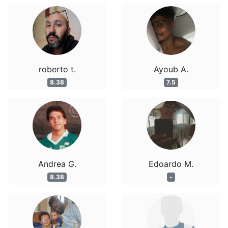
roberto t.
Ayoub A.
8.38
7.5
Andrea G.
Edoardo M.
8.38
-