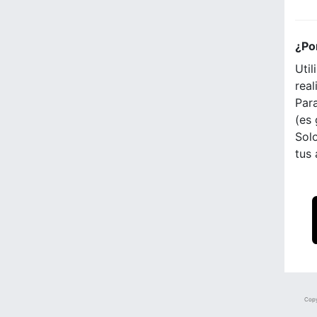
¿Po
Util
real
Para
(es 
Solo
tus
Copy