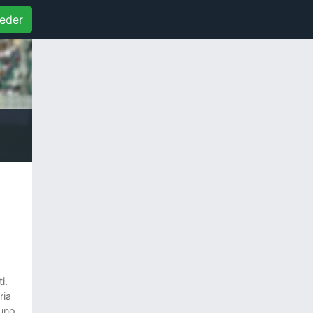
eder
i.
ria
nuno