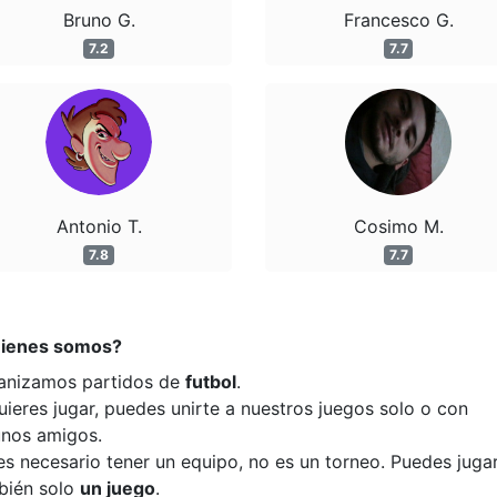
Bruno G.
Francesco G.
7.2
7.7
Antonio T.
Cosimo M.
7.8
7.7
ienes somos?
anizamos partidos de
futbol
.
uieres jugar, puedes unirte a nuestros juegos solo o con
unos amigos.
es necesario tener un equipo, no es un torneo. Puedes juga
bién solo
un juego
.