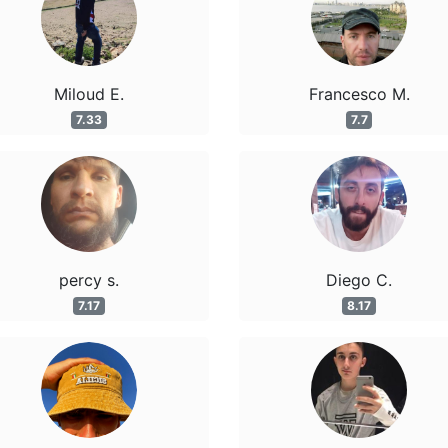
Miloud E.
Francesco M.
7.33
7.7
percy s.
Diego C.
7.17
8.17