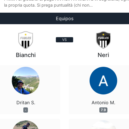
la propria quota. Si prega puntualità (chi non...
Equipos
VS
Bianchi
Neri
Dritan S.
Antonio M.
-
7.9