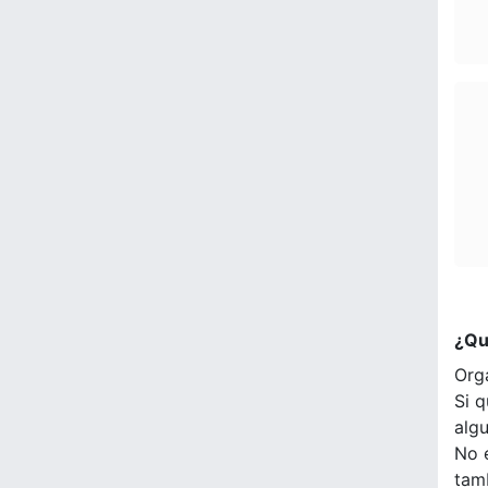
¿Qu
Org
Si q
alg
No 
tam