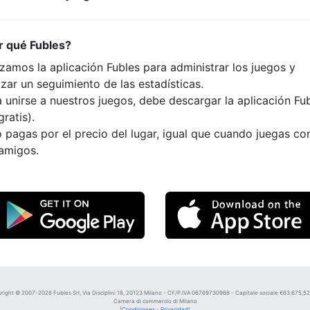
r qué Fubles?
izamos la aplicación Fubles para administrar los juegos y
izar un seguimiento de las estadísticas.
 unirse a nuestros juegos, debe descargar la aplicación Fu
gratis).
 pagas por el precio del lugar, igual que cuando juegas co
 amigos.
right © 2007-2026 Fubles Srl, Via Disciplini 18, 20123 Milano - CF/P.IVA 06769730968 - Capitale sociale €63.675,52 i
Camera di commercio di Milano
[
Condiciones
-
Privacidad
]