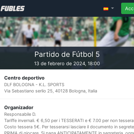
Acc
Partido de Fútbol 5
13 de febrero de 2024, 18:00
Centro deportivo
DLF BOLOGNA - K.L. SPORTS
Via Sebastiano serlio 25, 40128 Bologna, Italia
Organizador
Responsabile D.
Tariffe invernali. € 6,50 per i TESSERATI e € 7.00 per non tesserat
Costo tessera 5€. Per tesserarsi lasciare il documento in segrete
PRIMA di giocare. Si paga ANTICIPATAMENTE in segreteria, og