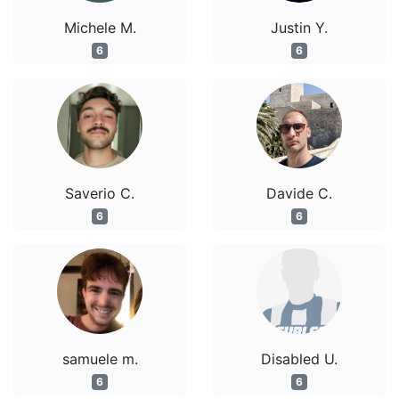
Michele M.
Justin Y.
6
6
Saverio C.
Davide C.
6
6
samuele m.
Disabled U.
6
6