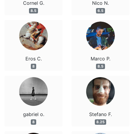
Cornel G.
Nico N.
8.5
6.5
Eros C.
Marco P.
8
8.5
gabriel o.
Stefano F.
8
8.25