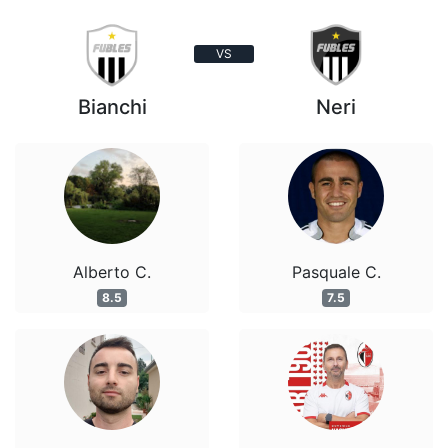
VS
Bianchi
Neri
Alberto C.
Pasquale C.
8.5
7.5