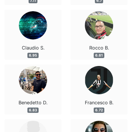
7.11
6.7
Claudio S.
Rocco B.
6.95
6.61
Benedetto D.
Francesco B.
6.83
6.72