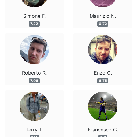
Simone F.
Maurizio N.
7.22
6.72
Roberto R.
Enzo G.
7.06
6.75
Jerry T.
Francesco G.