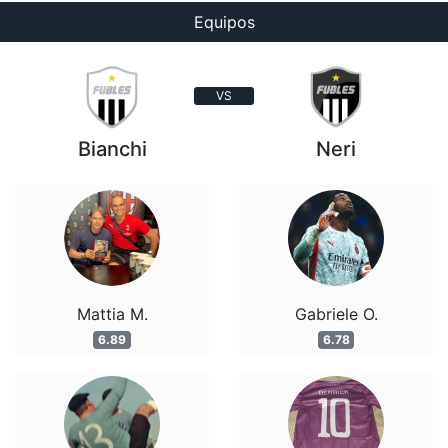
Equipos
VS
Bianchi
Neri
Mattia M.
Gabriele O.
6.89
6.78