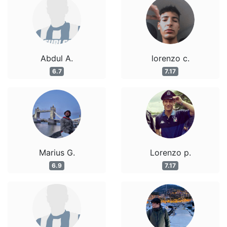
Abdul A.
lorenzo c.
6.7
7.17
Marius G.
Lorenzo p.
6.9
7.17