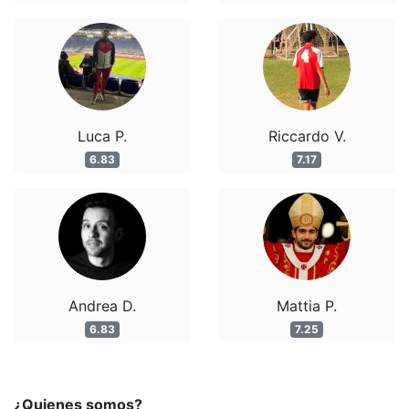
Luca P.
Riccardo V.
6.83
7.17
Andrea D.
Mattia P.
6.83
7.25
¿Quienes somos?