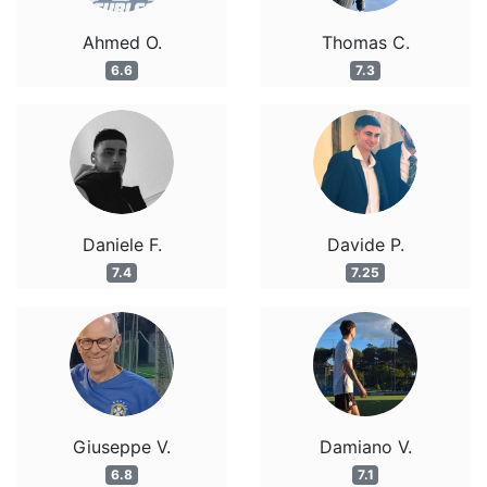
Ahmed O.
Thomas C.
6.6
7.3
Daniele F.
Davide P.
7.4
7.25
Giuseppe V.
Damiano V.
6.8
7.1