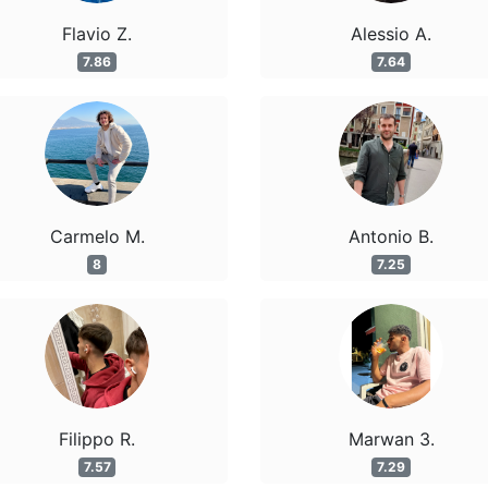
Flavio Z.
Alessio A.
7.86
7.64
Carmelo M.
Antonio B.
8
7.25
Filippo R.
Marwan 3.
7.57
7.29