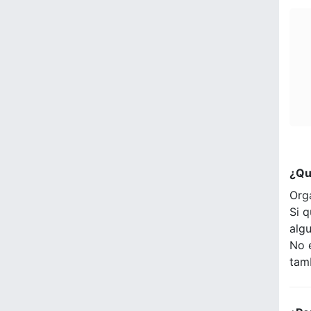
¿Qu
Org
Si q
alg
No 
tam