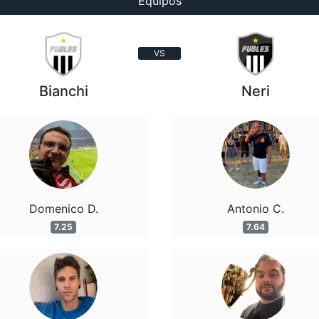
Equipos
VS
Bianchi
Neri
Domenico D.
Antonio C.
7.25
7.64