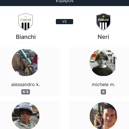
Equipos
VS
Bianchi
Neri
alessandro k.
michele m.
6.5
6