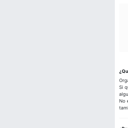
¿Qu
Org
Si q
alg
No 
tam