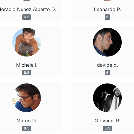
oracio Nunez Alberto D.
Leonardo P.
6.5
6
Michele I.
davide d.
6.5
6
Marco G.
Giovanni R.
6.5
5.5