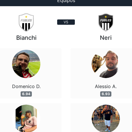
Equipos
VS
Bianchi
Neri
Domenico D.
Alessio A.
6.94
6.93