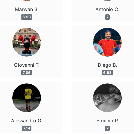
Marwan 3.
Antonio C.
6.93
7
Giovanni T.
Diego B.
7.06
6.93
Alessandro G.
Erminio P.
7.14
7