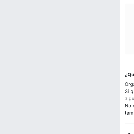
¿Qu
Org
Si q
alg
No 
tam