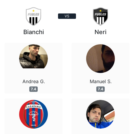
VS
Bianchi
Neri
Andrea G.
Manuel S.
7.4
7.4