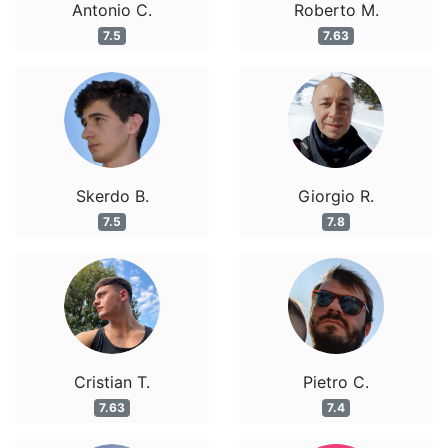
Antonio C.
Roberto M.
7.5
7.63
Skerdo B.
Giorgio R.
7.5
7.8
Cristian T.
Pietro C.
7.63
7.4