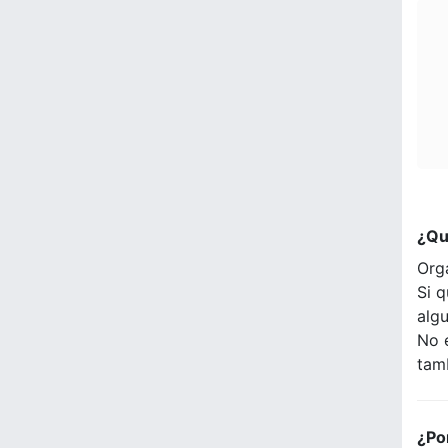
¿Qu
Org
Si q
alg
No 
tam
¿Po