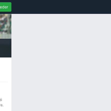
eder
di
re.