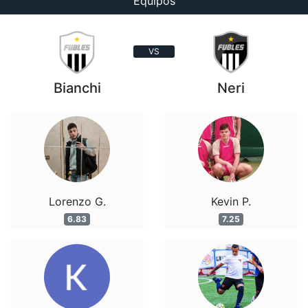
Equipos
VS
Bianchi
Neri
Lorenzo G.
Kevin P.
6.83
7.25