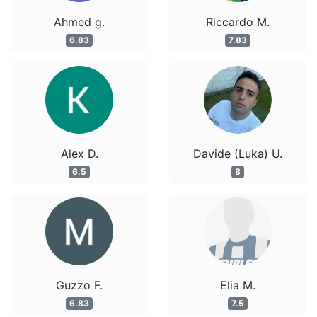
Ahmed g.
Riccardo M.
6.83
7.83
Alex D.
Davide (Luka) U.
6.5
8
Guzzo F.
Elia M.
6.83
7.5