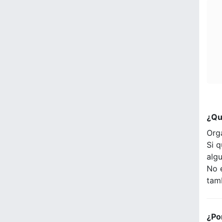
¿Qu
Org
Si q
alg
No 
tam
¿Po