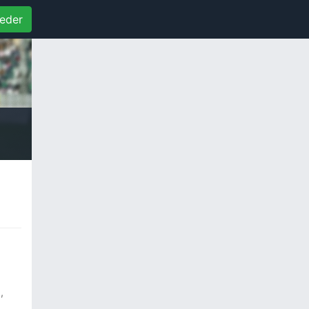
eder
,