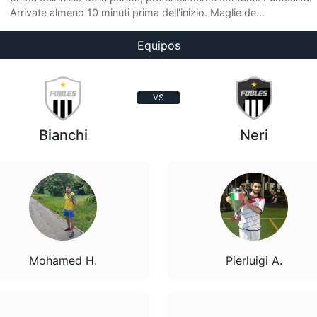
Arrivate almeno 10 minuti prima dell'inizio. Maglie de...
Equipos
VS
Bianchi
Neri
Mohamed H.
Pierluigi A.