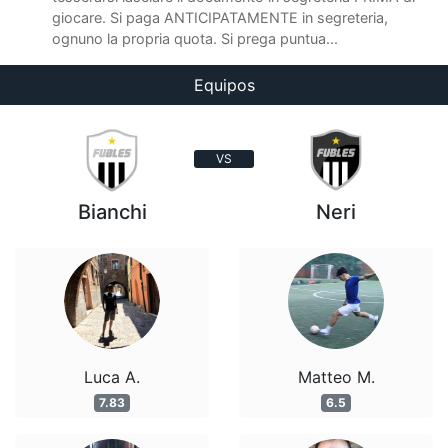
giocare. Si paga ANTICIPATAMENTE in segreteria,
ognuno la propria quota. Si prega puntua...
Equipos
VS
Bianchi
Neri
Luca A.
Matteo M.
7.83
6.5