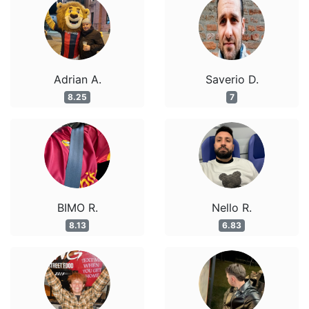
Adrian A.
Saverio D.
8.25
7
BIMO R.
Nello R.
8.13
6.83