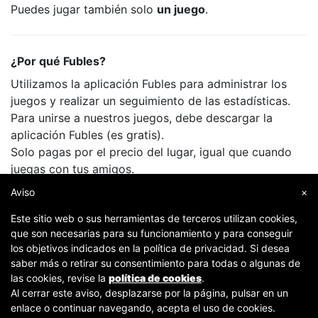
Puedes jugar también solo
un juego
.
¿Por qué Fubles?
Utilizamos la aplicación Fubles para administrar los
juegos y realizar un seguimiento de las estadísticas.
Para unirse a nuestros juegos, debe descargar la
aplicación Fubles (es gratis).
Solo pagas por el precio del lugar, igual que cuando
juegas con tus amigos.
Aviso
×
Este sitio web o sus herramientas de terceros utilizan cookies,
que son necesarias para su funcionamiento y para conseguir
los objetivos indicados en la política de privacidad. Si desea
saber más o retirar su consentimiento para todas o algunas de
las cookies, revise la
política de cookies
.
Al cerrar este aviso, desplazarse por la página, pulsar en un
Copyright © 2007-2026 Fubles Srl, Via Disciplini 18, 20123 Milano - CF/P.IVA 06769730968 - Capitale
enlace o continuar navegando, acepta el uso de cookies.
sociale €63.675,52 i.v. - Camera di commercio di Milano