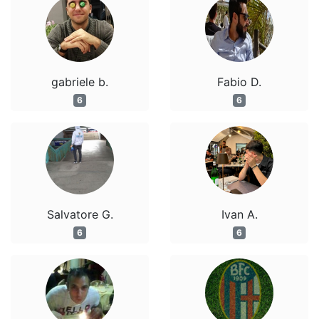
gabriele b.
Fabio D.
6
6
Salvatore G.
Ivan A.
6
6