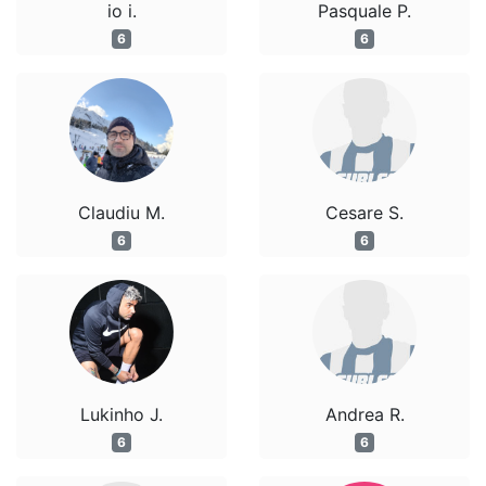
io i.
Pasquale P.
6
6
Claudiu M.
Cesare S.
6
6
Lukinho J.
Andrea R.
6
6