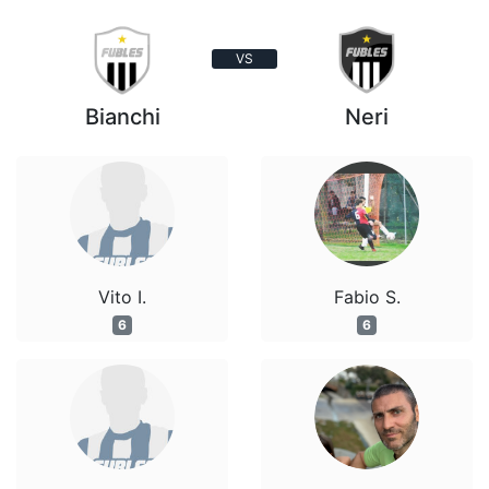
VS
Bianchi
Neri
Vito I.
Fabio S.
6
6