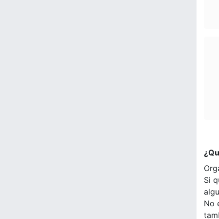
¿Qu
Org
Si q
alg
No 
tam