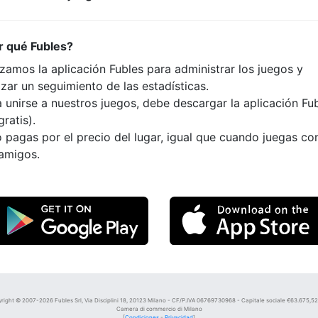
r qué Fubles?
izamos la aplicación Fubles para administrar los juegos y
izar un seguimiento de las estadísticas.
 unirse a nuestros juegos, debe descargar la aplicación Fu
gratis).
 pagas por el precio del lugar, igual que cuando juegas co
 amigos.
right © 2007-2026 Fubles Srl, Via Disciplini 18, 20123 Milano - CF/P.IVA 06769730968 - Capitale sociale €63.675,52 i
Camera di commercio di Milano
[
Condiciones
-
Privacidad
]