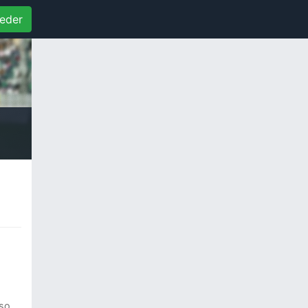
eder
so,