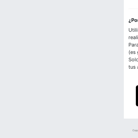
¿Po
Util
real
Para
(es 
Solo
tus
Copy