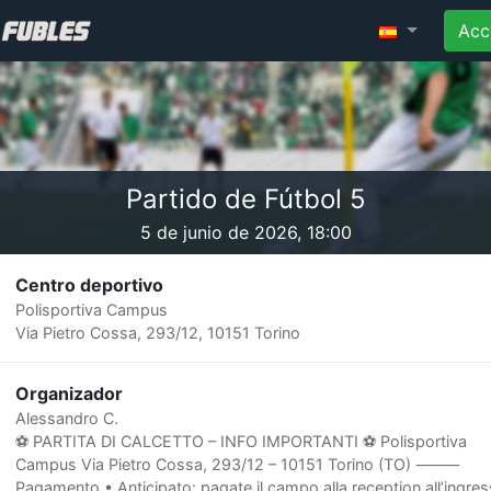
Acc
Partido de Fútbol 5
5 de junio de 2026, 18:00
Centro deportivo
Polisportiva Campus
Via Pietro Cossa, 293/12, 10151 Torino
Organizador
Alessandro C.
⚽️ PARTITA DI CALCETTO – INFO IMPORTANTI ⚽️ Polisportiva
Campus Via Pietro Cossa, 293/12 – 10151 Torino (TO) ⸻
Pagamento • Anticipato: pagate il campo alla reception all’ingres