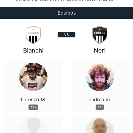
Equipos
VS
Bianchi
Neri
Lorenzo M.
andrea m.
7.17
7.5