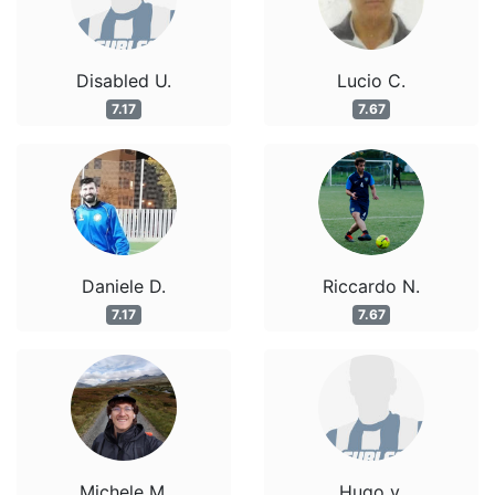
Disabled U.
Lucio C.
7.17
7.67
Daniele D.
Riccardo N.
7.17
7.67
Michele M.
Hugo v.