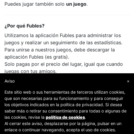
Puedes jugar también solo
un juego
.
¿Por qué Fubles?
Utilizamos la aplicación Fubles para administrar los
juegos y realizar un seguimiento de las estadísticas.
Para unirse a nuestros juegos, debe descargar la
aplicación Fubles (es gratis).
Solo pagas por el precio del lugar, igual que cuando
juegas con tus amigos.
Aviso
×
Este sitio web o sus herramientas de terceros utilizan cookies,
que son necesarias para su funcionamiento y para conseguir
los objetivos indicados en la política de privacidad. Si desea
saber más o retirar su consentimiento para todas o algunas de
las cookies, revise la
política de cookies
.
Al cerrar este aviso, desplazarse por la página, pulsar en un
Copyright © 2007-2026 Fubles Srl, Via Disciplini 18, 20123 Milano - CF/P.IVA 06769730968 - Capitale
enlace o continuar navegando, acepta el uso de cookies.
sociale €63.675,52 i.v. - Camera di commercio di Milano