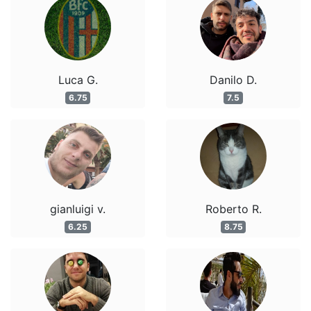
Luca G.
Danilo D.
6.75
7.5
gianluigi v.
Roberto R.
6.25
8.75