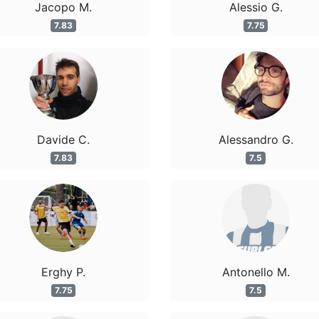
Jacopo M.
Alessio G.
7.83
7.75
Davide C.
Alessandro G.
7.83
7.5
Erghy P.
Antonello M.
7.75
7.5