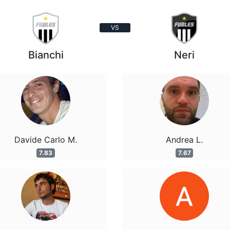
VS
Bianchi
Neri
Davide Carlo M.
Andrea L.
7.83
7.67