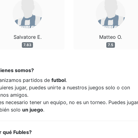
Salvatore E.
Matteo O.
7.83
7.5
ienes somos?
anizamos partidos de
futbol
.
uieres jugar, puedes unirte a nuestros juegos solo o con
unos amigos.
es necesario tener un equipo, no es un torneo. Puedes juga
bién solo
un juego
.
r qué Fubles?