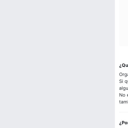
¿Qu
Org
Si q
alg
No 
tam
¿Po