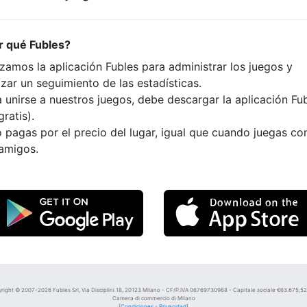
r qué Fubles?
izamos la aplicación Fubles para administrar los juegos y
izar un seguimiento de las estadísticas.
 unirse a nuestros juegos, debe descargar la aplicación Fu
gratis).
 pagas por el precio del lugar, igual que cuando juegas co
 amigos.
right © 2007-2026 Fubles Srl, Via Disciplini 18, 20123 Milano - CF/P.IVA 06769730968 - Capitale sociale €63.675,52 i
Camera di commercio di Milano
[
Condiciones
-
Privacidad
]