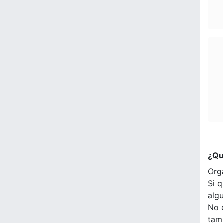
¿Qu
Org
Si q
alg
No 
tam