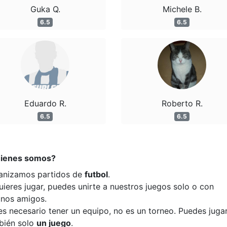
Guka Q.
Michele B.
6.5
6.5
Eduardo R.
Roberto R.
6.5
6.5
ienes somos?
anizamos partidos de
futbol
.
uieres jugar, puedes unirte a nuestros juegos solo o con
unos amigos.
es necesario tener un equipo, no es un torneo. Puedes juga
bién solo
un juego
.