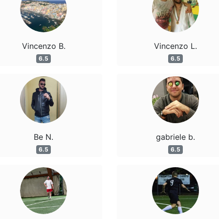
Vincenzo B.
Vincenzo L.
6.5
6.5
Be N.
gabriele b.
6.5
6.5