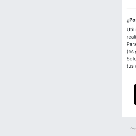
¿Po
Util
real
Para
(es 
Solo
tus
Copy