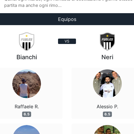
partita ma anche ogni rimo...
Equipos
VS
Bianchi
Neri
Raffaele R.
Alessio P.
6.5
6.5