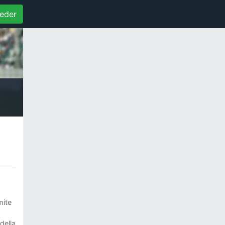
eder
mite
della