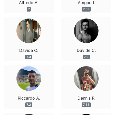
Alfredo A.
Amgad I.
7
7.58
Davide C.
Davide C.
7.3
7.3
Riccardo A.
Dennis P.
7.2
7.58