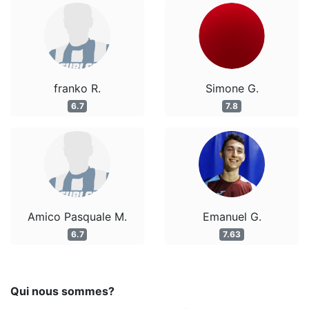
franko R.
Simone G.
6.7
7.8
Amico Pasquale M.
Emanuel G.
6.7
7.63
Qui nous sommes?