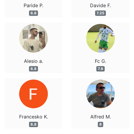
Paride P.
Davide F.
6.8
7.25
Alesio a.
Fc G.
6.8
7.6
Francesko K.
Alfred M.
6.8
8