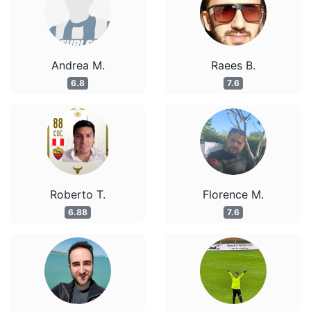
Andrea M.
Raees B.
6.8
7.6
Roberto T.
Florence M.
6.88
7.6