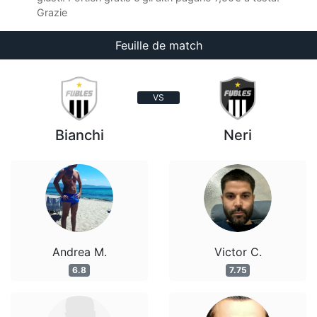
Grazie
Feuille de match
VS
Bianchi
Neri
Andrea M.
Victor C.
6.8
7.75