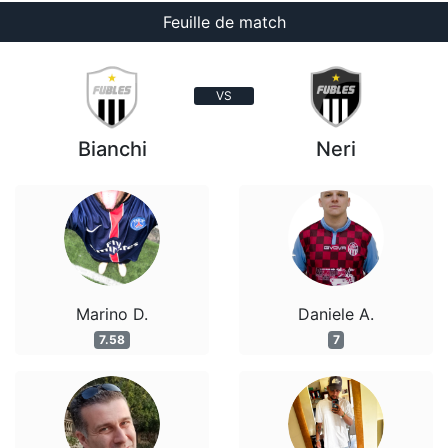
Feuille de match
VS
Bianchi
Neri
Marino D.
Daniele A.
7.58
7