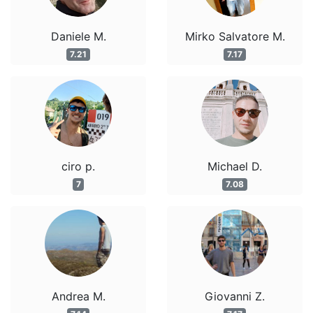
Daniele M.
Mirko Salvatore M.
7.21
7.17
ciro p.
Michael D.
7
7.08
Andrea M.
Giovanni Z.