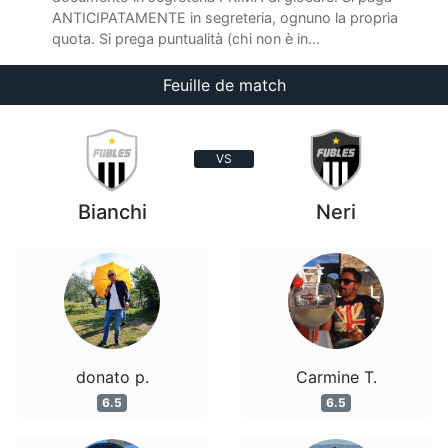
ANTICIPATAMENTE in segreteria, ognuno la propria
quota. Si prega puntualità (chi non è in...
Feuille de match
VS
Bianchi
Neri
donato p.
Carmine T.
6.5
6.5