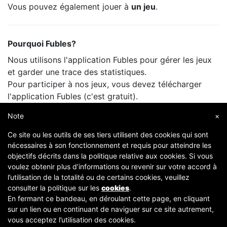
Vous pouvez également jouer à
un jeu
.
Pourquoi Fubles?
Nous utilisons l'application Fubles pour gérer les jeux
et garder une trace des statistiques.
Pour participer à nos jeux, vous devez télécharger
l'application Fubles (c'est gratuit).
Vous ne payez que le prix de la salle, comme lorsque
Note
×
vous jouez avec vos amis.
Ce site ou les outils de ses tiers utilisent des cookies qui sont
nécessaires à son fonctionnement et requis pour atteindre les
objectifs décrits dans la politique relative aux cookies. Si vous
voulez obtenir plus d’informations ou revenir sur votre accord à
l’utilisation de la totalité ou de certains cookies, veuillez
consulter la politique sur les
cookies
.
En fermant ce bandeau, en déroulant cette page, en cliquant
sur un lien ou en continuant de naviguer sur ce site autrement,
Copyright © 2007-2026 Fubles Srl, Via Disciplini 18, 20123 Milano - CF/P.IVA 06769730968 - Capitale
vous acceptez l’utilisation des cookies.
sociale €63.675,52 i.v. - Camera di commercio di Milano