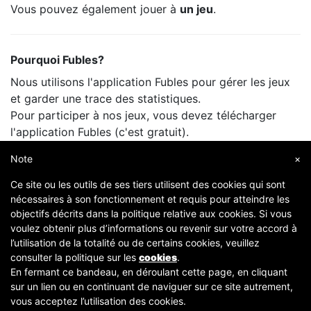
Vous pouvez également jouer à
un jeu
.
Pourquoi Fubles?
Nous utilisons l'application Fubles pour gérer les jeux
et garder une trace des statistiques.
Pour participer à nos jeux, vous devez télécharger
l'application Fubles (c'est gratuit).
Vous ne payez que le prix de la salle, comme lorsque
Note
×
vous jouez avec vos amis.
Ce site ou les outils de ses tiers utilisent des cookies qui sont
nécessaires à son fonctionnement et requis pour atteindre les
objectifs décrits dans la politique relative aux cookies. Si vous
voulez obtenir plus d’informations ou revenir sur votre accord à
l’utilisation de la totalité ou de certains cookies, veuillez
consulter la politique sur les
cookies
.
En fermant ce bandeau, en déroulant cette page, en cliquant
sur un lien ou en continuant de naviguer sur ce site autrement,
Copyright © 2007-2026 Fubles Srl, Via Disciplini 18, 20123 Milano - CF/P.IVA 06769730968 - Capitale
vous acceptez l’utilisation des cookies.
sociale €63.675,52 i.v. - Camera di commercio di Milano