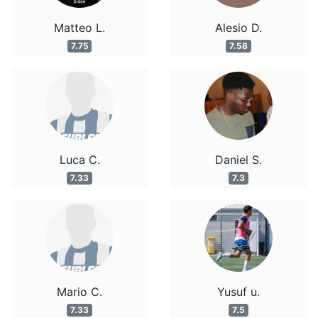
Matteo L.
Alesio D.
7.75
7.58
Luca C.
Daniel S.
7.33
7.3
Mario C.
Yusuf u.
7.33
7.5