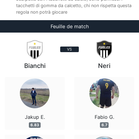
tacchetti di gomma da calcetto, chi non rispetta questa
regola non potrà giocare
Feuille de match
VS
Bianchi
Neri
Jakup E.
Fabio G.
6.83
6.7