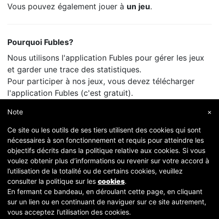
Vous pouvez également jouer à
un jeu
.
Pourquoi Fubles?
Nous utilisons l'application Fubles pour gérer les jeux
et garder une trace des statistiques.
Pour participer à nos jeux, vous devez télécharger
l'application Fubles (c'est gratuit).
Vous ne payez que le prix de la salle, comme lorsque
Note
×
vous jouez avec vos amis.
Ce site ou les outils de ses tiers utilisent des cookies qui sont
nécessaires à son fonctionnement et requis pour atteindre les
objectifs décrits dans la politique relative aux cookies. Si vous
voulez obtenir plus d’informations ou revenir sur votre accord à
l’utilisation de la totalité ou de certains cookies, veuillez
consulter la politique sur les
cookies
.
En fermant ce bandeau, en déroulant cette page, en cliquant
sur un lien ou en continuant de naviguer sur ce site autrement,
Copyright © 2007-2026 Fubles Srl, Via Disciplini 18, 20123 Milano - CF/P.IVA 06769730968 - Capitale
vous acceptez l’utilisation des cookies.
sociale €63.675,52 i.v. - Camera di commercio di Milano