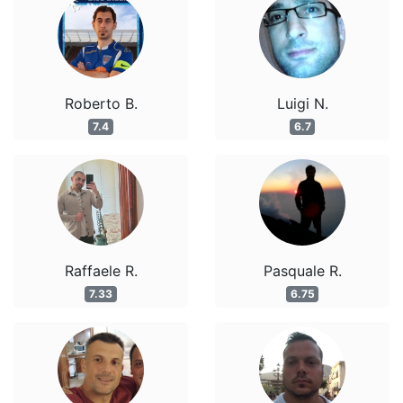
Roberto B.
Luigi N.
7.4
6.7
Raffaele R.
Pasquale R.
7.33
6.75