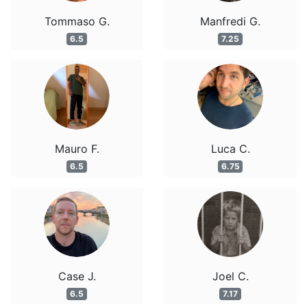
Tommaso G.
Manfredi G.
6.5
7.25
Mauro F.
Luca C.
6.5
6.75
Case J.
Joel C.
6.5
7.17