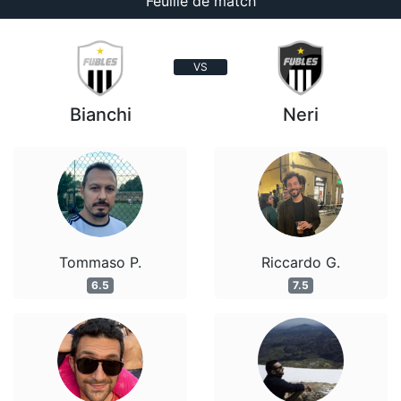
Feuille de match
VS
Bianchi
Neri
Tommaso P.
Riccardo G.
6.5
7.5