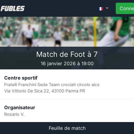
Conne
Match de Foot à 7
16 janvier 2026 à 19:00
Centre sportif
Fratelli Franchini Sede Team crociati circolo aics
Via Vittorio De Sica 22, 43100 Parma PR
Organisateur
Rosario V.
Feuille de match