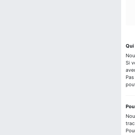
Qui
Nou
Si v
ave
Pas 
pou
Pou
Nous
trac
Pour