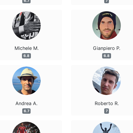
6.7
7
Michele M.
Gianpiero P.
6.8
6.8
Andrea A.
Roberto R.
6.7
7