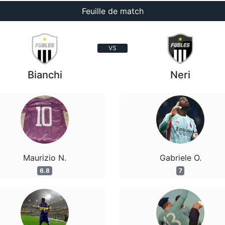
Feuille de match
VS
Bianchi
Neri
Maurizio N.
Gabriele O.
6.8
7