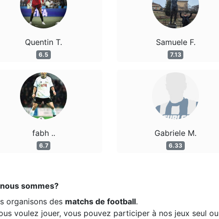
Quentin T.
Samuele F.
6.5
7.13
fabh ..
Gabriele M.
6.7
6.33
 nous sommes?
s organisons des
matchs de football
.
ous voulez jouer, vous pouvez participer à nos jeux seul ou