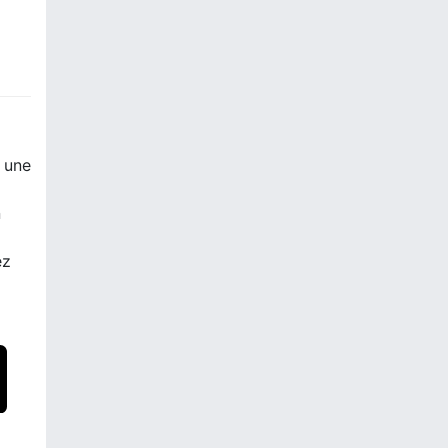
r une
n
ez