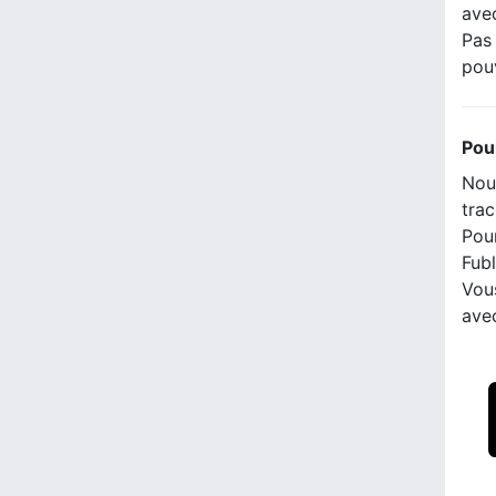
ave
Pas 
pou
Pou
Nous
trac
Pour
Fubl
Vou
ave