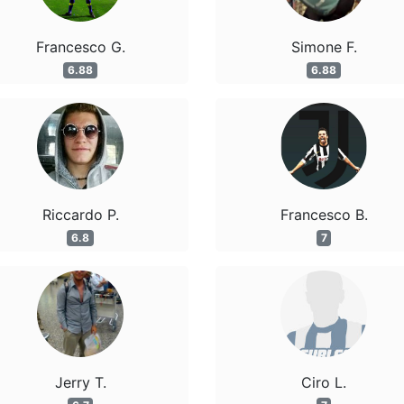
Francesco G.
Simone F.
6.88
6.88
Riccardo P.
Francesco B.
6.8
7
Jerry T.
Ciro L.