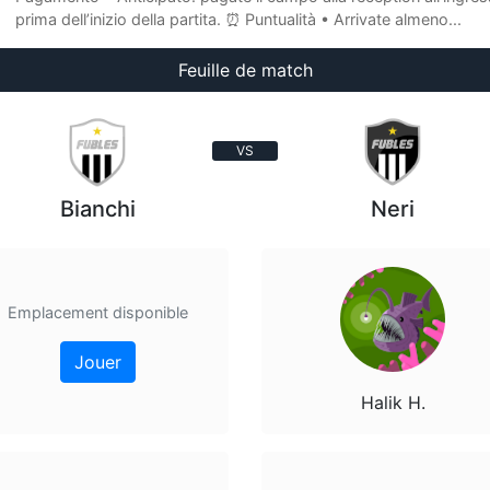
prima dell’inizio della partita. ⏰ Puntualità • Arrivate almeno...
Feuille de match
VS
Bianchi
Neri
Emplacement disponible
Jouer
Halik H.