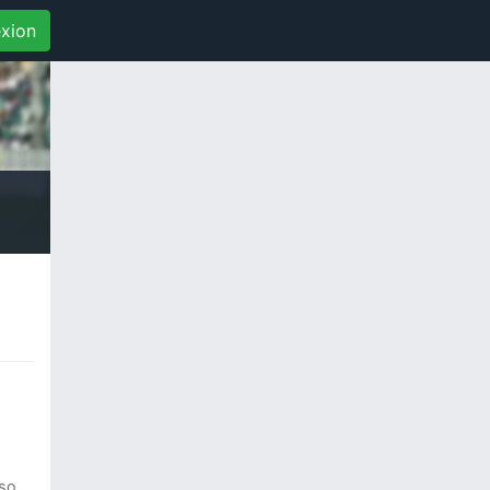
xion
so,