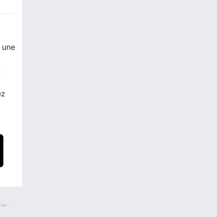
r une
n
ez
.v. -