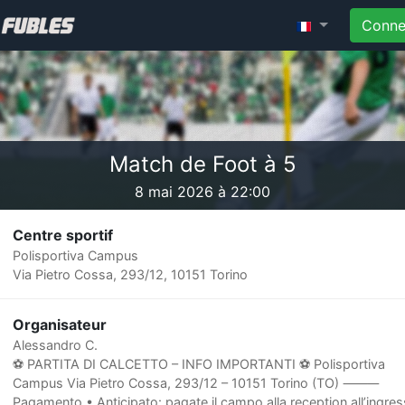
Conne
Match de Foot à 5
8 mai 2026 à 22:00
Centre sportif
Polisportiva Campus
Via Pietro Cossa, 293/12, 10151 Torino
Organisateur
Alessandro C.
⚽️ PARTITA DI CALCETTO – INFO IMPORTANTI ⚽️ Polisportiva
Campus Via Pietro Cossa, 293/12 – 10151 Torino (TO) ⸻
Pagamento • Anticipato: pagate il campo alla reception all’ingres