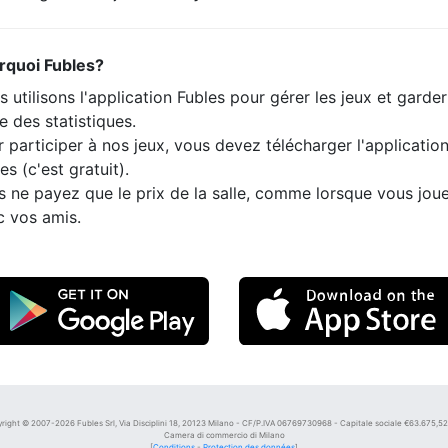
rquoi Fubles?
 utilisons l'application Fubles pour gérer les jeux et garde
e des statistiques.
 participer à nos jeux, vous devez télécharger l'applicatio
es (c'est gratuit).
s ne payez que le prix de la salle, comme lorsque vous jou
c vos amis.
right © 2007-2026 Fubles Srl, Via Disciplini 18, 20123 Milano - CF/P.IVA 06769730968 - Capitale sociale €63.675,52 i
Camera di commercio di Milano
[
Conditions
-
Protection des données
]