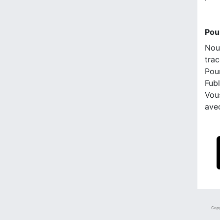
Pou
Nous
trac
Pour
Fubl
Vou
ave
Copy