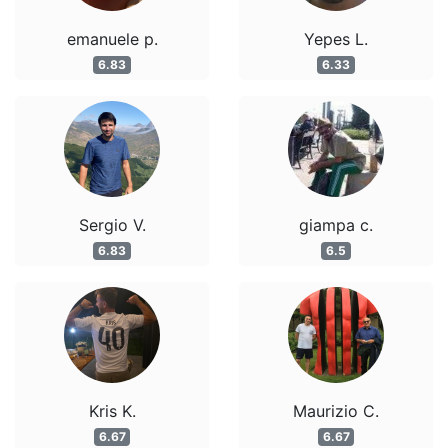
emanuele p.
Yepes L.
6.83
6.33
Sergio V.
giampa c.
6.83
6.5
Kris K.
Maurizio C.
6.67
6.67