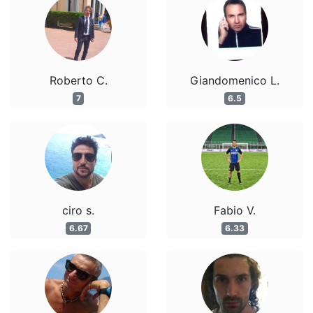
Roberto C.
Giandomenico L.
7
6.5
ciro s.
Fabio V.
6.67
6.33