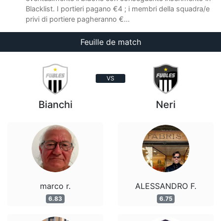
Blacklist. I portieri pagano €4 ; i membri della squadra/e
privi di portiere pagheranno €...
Feuille de match
VS
Bianchi
Neri
marco r.
ALESSANDRO F.
6.83
6.75