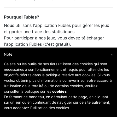
Pourquoi Fubles?
Nous utilisons l'application Fubles pour gérer les jeux
et garder une trace des statistiques.
Pour participer à nos jeux, vous devez télécharger
l'application Fubles (c'est gratuit).
Vous ne payez que le prix de la salle, comme lorsque
Note
×
vous jouez avec vos amis.
Ce site ou les outils de ses tiers utilisent des cookies qui sont
nécessaires à son fonctionnement et requis pour atteindre les
objectifs décrits dans la politique relative aux cookies. Si vous
voulez obtenir plus d’informations ou revenir sur votre accord à
l’utilisation de la totalité ou de certains cookies, veuillez
consulter la politique sur les
cookies
.
En fermant ce bandeau, en déroulant cette page, en cliquant
sur un lien ou en continuant de naviguer sur ce site autrement,
Copyright © 2007-2026 Fubles Srl, Via Disciplini 18, 20123 Milano - CF/P.IVA 06769730968 - Capitale
vous acceptez l’utilisation des cookies.
sociale €63.675,52 i.v. - Camera di commercio di Milano
[
Conditions
-
Protection des données
]