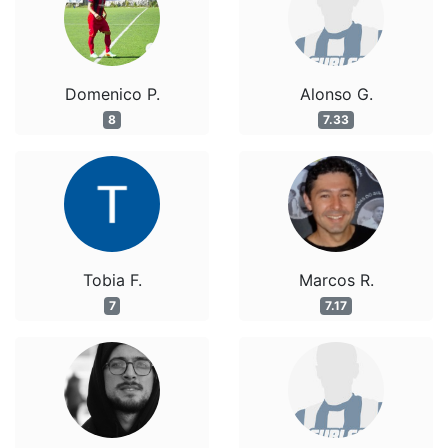
Domenico P.
Alonso G.
8
7.33
Tobia F.
Marcos R.
7
7.17