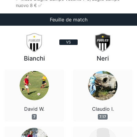
nuovo 8 € ✅
Feuille de match
VS
Bianchi
Neri
David W.
Claudio I.
7
7.17