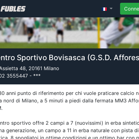
Conne
ntro Sportivo Bovisasca (G.S.D. Affore
 Assietta 48, 20161 Milano
02 3555447 - ***
0 anni punto di riferimento per chi vuole praticare calcio n
 nord di Milano, a 5 minuti a piedi dalla fermata MM3 Affo
.
entro sportivo offre 2 campi a 7 (nuovissimi) in erba sinteti
ma generazione, un campo a 11 in erba naturale con pista di
tica, 8 spogliatoi in ottime condizioni e un ottimo bar con p