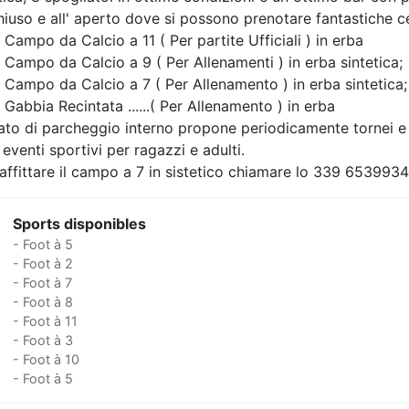
hiuso e all' aperto dove si possono prenotare fantastiche c
 Campo da Calcio a 11 ( Per partite Ufficiali ) in erba
 Campo da Calcio a 9 ( Per Allenamenti ) in erba sintetica;
 Campo da Calcio a 7 ( Per Allenamento ) in erba sintetica;
 Gabbia Recintata ......( Per Allenamento ) in erba
ato di parcheggio interno propone periodicamente tornei e
i eventi sportivi per ragazzi e adulti.
affittare il campo a 7 in sistetico chiamare lo 339 6539934
Sports disponibles
- Foot à 5
- Foot à 2
- Foot à 7
- Foot à 8
- Foot à 11
- Foot à 3
- Foot à 10
- Foot à 5