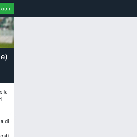
xion
se)
ella
ri
ca di
osti