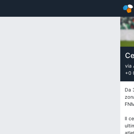
Ce
via
+0 
Da 3
zona
FNM
Il c
ulti
atle