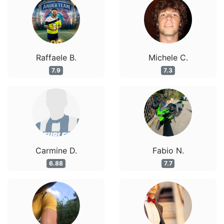
Raffaele B.
Michele C.
7.9
7.3
Carmine D.
Fabio N.
6.88
7.7