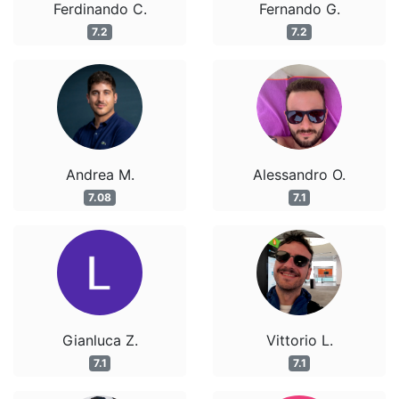
Ferdinando C.
Fernando G.
7.2
7.2
Andrea M.
Alessandro O.
7.08
7.1
Gianluca Z.
Vittorio L.
7.1
7.1