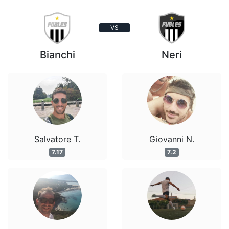
VS
Bianchi
Neri
Salvatore T.
Giovanni N.
7.17
7.2