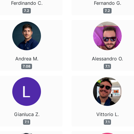
Ferdinando C.
Fernando G.
7.2
7.2
Andrea M.
Alessandro O.
7.08
7.1
Gianluca Z.
Vittorio L.
7.1
7.1