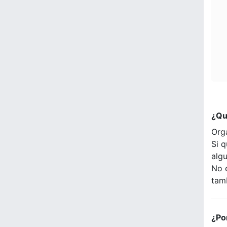
¿Qu
Org
Si q
alg
No 
tam
¿Po