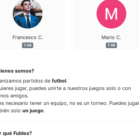
Francesco C.
Mario C.
7.08
7.08
ienes somos?
anizamos partidos de
futbol
.
uieres jugar, puedes unirte a nuestros juegos solo o con
unos amigos.
es necesario tener un equipo, no es un torneo. Puedes juga
bién solo
un juego
.
r qué Fubles?