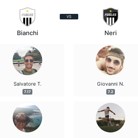
VS
Bianchi
Neri
Salvatore T.
Giovanni N.
7.17
7.2