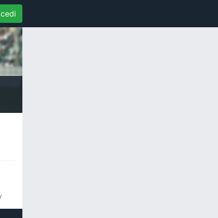
cedi
y