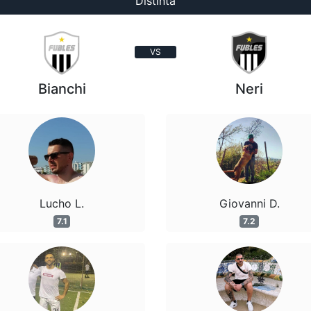
Distinta
VS
Bianchi
Neri
Lucho L.
Giovanni D.
7.1
7.2