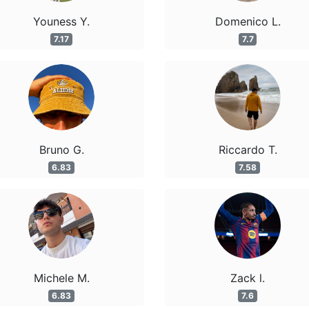
Youness Y.
Domenico L.
7.17
7.7
Bruno G.
Riccardo T.
6.83
7.58
Michele M.
Zack l.
6.83
7.6