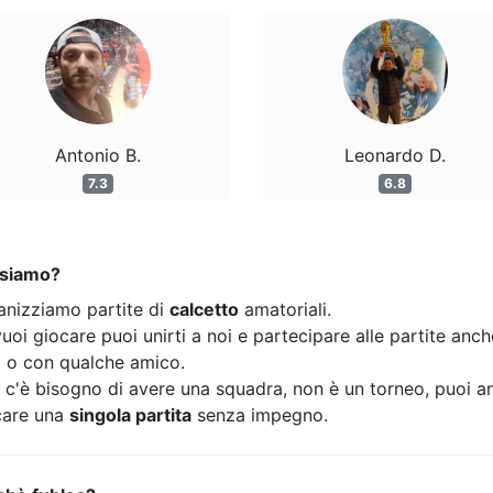
Antonio B.
Leonardo D.
7.3
6.8
 siamo?
anizziamo partite di
calcetto
amatoriali.
uoi giocare puoi unirti a noi e partecipare alle partite anc
o o con qualche amico.
 c'è bisogno di avere una squadra, non è un torneo, puoi a
care una
singola partita
senza impegno.