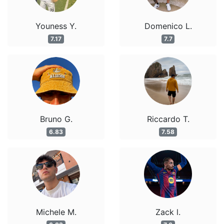
Youness Y.
Domenico L.
7.17
7.7
Bruno G.
Riccardo T.
6.83
7.58
Michele M.
Zack l.