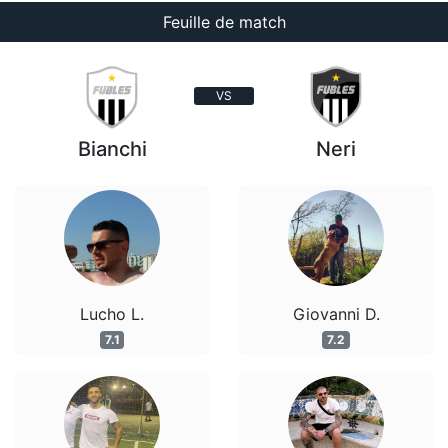
Feuille de match
VS
Bianchi
Neri
Lucho L.
Giovanni D.
7.1
7.2