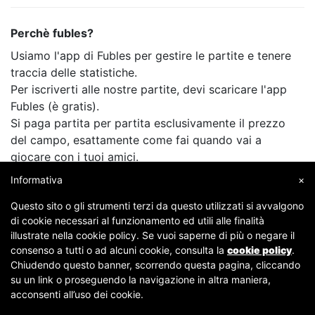
Perchè fubles?
Usiamo l'app di Fubles per gestire le partite e tenere
traccia delle statistiche.
Per iscriverti alle nostre partite, devi scaricare l'app
Fubles (è gratis).
Si paga partita per partita esclusivamente il prezzo
del campo, esattamente come fai quando vai a
giocare con i tuoi amici.
Informativa
×
Questo sito o gli strumenti terzi da questo utilizzati si avvalgono
di cookie necessari al funzionamento ed utili alle finalità
illustrate nella cookie policy. Se vuoi saperne di più o negare il
consenso a tutti o ad alcuni cookie, consulta la
cookie policy
.
Chiudendo questo banner, scorrendo questa pagina, cliccando
su un link o proseguendo la navigazione in altra maniera,
Copyright © 2007-2026 Fubles Srl, Via Disciplini 18, 20123 Milano - CF/P.IVA 06769730968 - Capitale
acconsenti all’uso dei cookie.
sociale €63.675,52 i.v. - Camera di commercio di Milano
[
Condizioni
-
Privacy
]