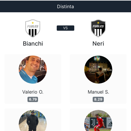
Distinta
VS
Bianchi
Neri
Valerio O.
Manuel S.
6.79
8.29