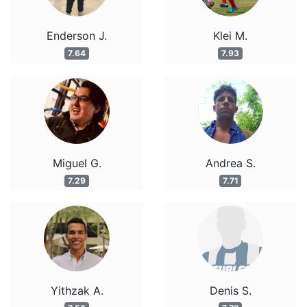
Enderson J.
Klei M.
7.64
7.93
Miguel G.
Andrea S.
7.29
7.71
Yithzak A.
Denis S.