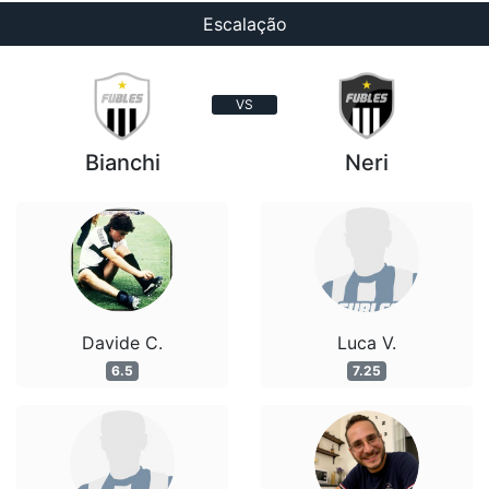
Escalação
VS
Bianchi
Neri
Davide C.
Luca V.
6.5
7.25