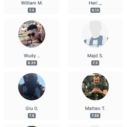
William M.
Heri _.
7.5
8.13
Wudy ..
Majd S.
8.25
7.2
Giu 0.
Matteo T.
7.8
7.88