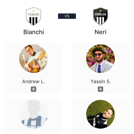
VS
Bianchi
Neri
Andrew L.
Yassin S.
8
8