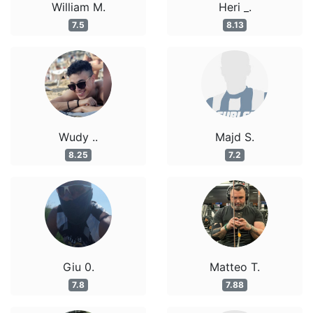
William M.
Heri _.
7.5
8.13
Wudy ..
Majd S.
8.25
7.2
Giu 0.
Matteo T.
7.8
7.88