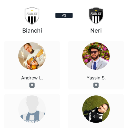
VS
Bianchi
Neri
Andrew L.
Yassin S.
8
8