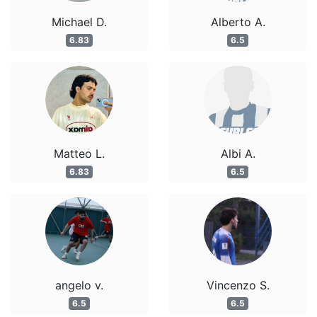
Michael D.
Alberto A.
6.83
6.5
Matteo L.
Albi A.
6.83
6.5
angelo v.
Vincenzo S.
6.5
6.5