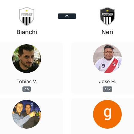
VS
Bianchi
Neri
Tobias V.
Jose H.
7.5
7.17