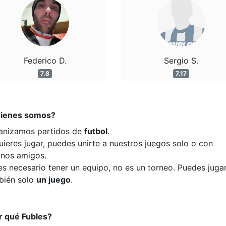
Federico D.
Sergio S.
7.8
7.17
ienes somos?
anizamos partidos de
futbol
.
uieres jugar, puedes unirte a nuestros juegos solo o con
unos amigos.
es necesario tener un equipo, no es un torneo. Puedes juga
bién solo
un juego
.
r qué Fubles?