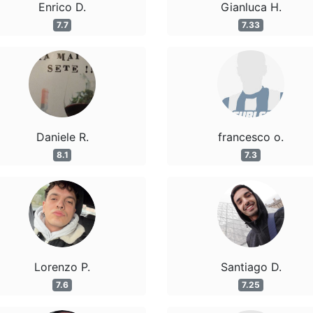
Enrico D.
Gianluca H.
7.7
7.33
Daniele R.
francesco o.
8.1
7.3
Lorenzo P.
Santiago D.
7.6
7.25