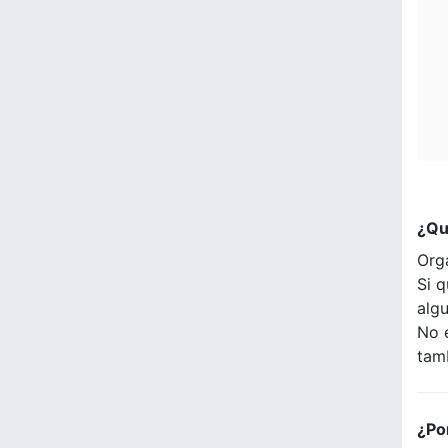
¿Qu
Org
Si q
alg
No 
tam
¿Po