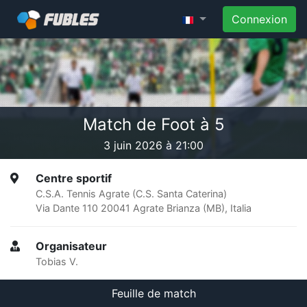
Connexion
Match de Foot à 5
3 juin 2026 à 21:00
Centre sportif
C.S.A. Tennis Agrate (C.S. Santa Caterina)
Via Dante 110 20041 Agrate Brianza (MB), Italia
Organisateur
Tobias V.
Feuille de match