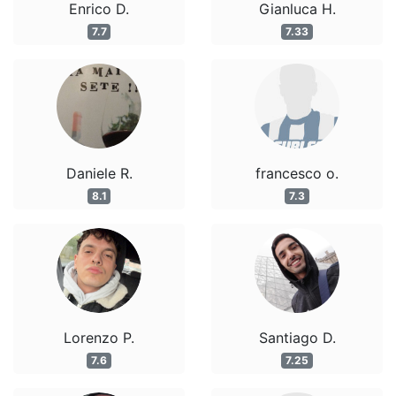
Enrico D.
Gianluca H.
7.7
7.33
Daniele R.
francesco o.
8.1
7.3
Lorenzo P.
Santiago D.
7.6
7.25