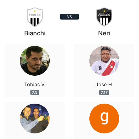
VS
Bianchi
Neri
Tobias V.
Jose H.
7.5
7.17