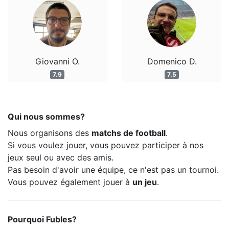
Giovanni O.
Domenico D.
7.9
7.5
Qui nous sommes?
Nous organisons des
matchs de football
.
Si vous voulez jouer, vous pouvez participer à nos
jeux seul ou avec des amis.
Pas besoin d'avoir une équipe, ce n'est pas un tournoi.
Vous pouvez également jouer à
un jeu
.
Pourquoi Fubles?