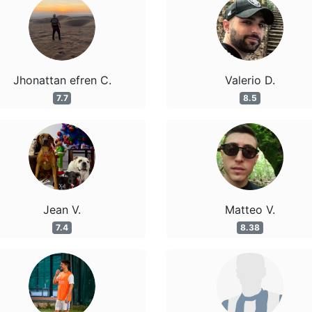
Jhonattan efren C.
Valerio D.
7.7
8.5
Jean V.
Matteo V.
7.4
8.38