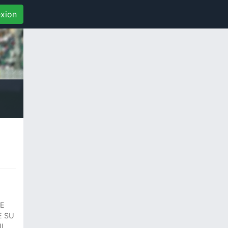
xion
RE
E SU
I