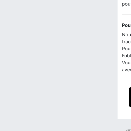
pou
Pou
Nous
trac
Pour
Fubl
Vou
ave
Copy