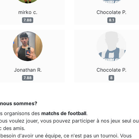
mirko c.
Chocolate P.
7.88
8.1
Jonathan R.
Chocolate P.
7.88
8
 nous sommes?
s organisons des
matchs de football
.
ous voulez jouer, vous pouvez participer à nos jeux seul ou
c des amis.
besoin d'avoir une équipe, ce n'est pas un tournoi. Vous