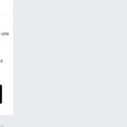
r une
n
ez
.v. -