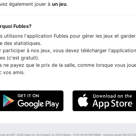
vez également jouer à
un jeu
.
rquoi Fubles?
 utilisons l'application Fubles pour gérer les jeux et garde
e des statistiques.
 participer à nos jeux, vous devez télécharger l'applicatio
es (c'est gratuit).
s ne payez que le prix de la salle, comme lorsque vous jou
c vos amis.
right © 2007-2026 Fubles Srl, Via Disciplini 18, 20123 Milano - CF/P.IVA 06769730968 - Capitale sociale €63.675,52 i