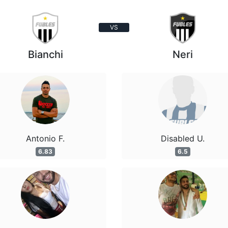
VS
Bianchi
Neri
Antonio F.
Disabled U.
6.83
6.5