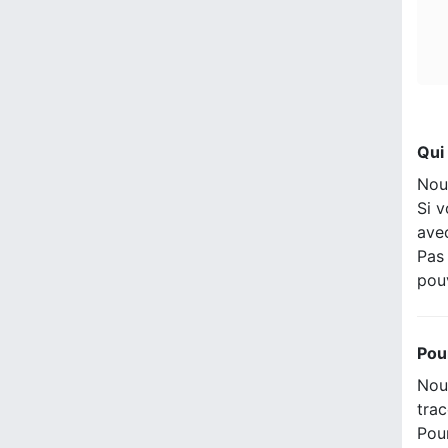
Qui
Nou
Si v
ave
Pas 
pou
Pou
Nous
trac
Pour