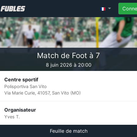
Conne
Match de Foot à 7
8 juin 2026 à 20:00
Centre sportif
Polisportiva San Vito
Via Marie Curie, 41057, San Vito (MO)
Organisateur
Yves T.
Feuille de match