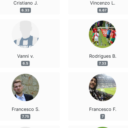
Cristiano J.
Vincenzo L.
6.33
6.67
Vanni v.
Rodrigues B.
6.5
7.33
Francesco S.
Francesco F.
7.75
7