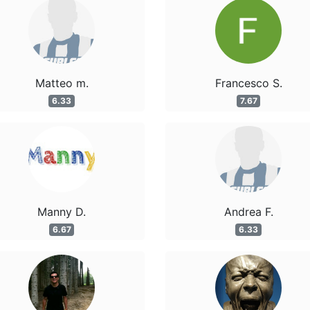
Matteo m.
Francesco S.
6.33
7.67
Manny D.
Andrea F.
6.67
6.33